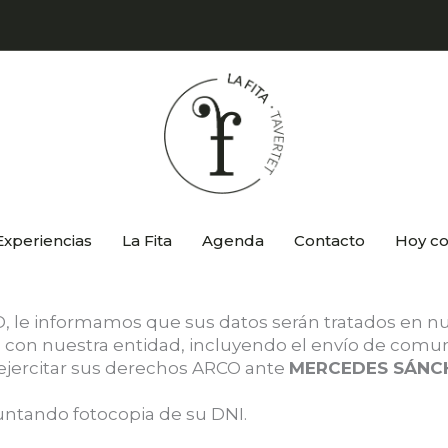
Experiencias
La Fita
Agenda
Contacto
Hoy c
 le informamos que sus datos serán tratados en nues
con nuestra entidad, incluyendo el envío de comuni
ejercitar sus derechos ARCO ante
MERCEDES SÁNC
juntando fotocopia de su DNI.