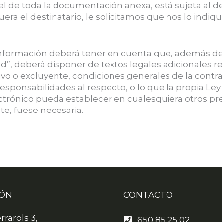
l de toda la documentación anexa, está sujeta al de
uera el destinatario, le solicitamos que nos lo indi
 información deberá tener en cuenta que, además de l
idad”, deberá disponer de textos legales adicionales r
ivo o excluyente, condiciones generales de la contrat
sponsabilidades al respecto, o lo que la propia Ley 34
trónico pueda establecer en cualesquiera otros pre
te, fuese necesaria.
IÓN
CONTACTO
rrarols 3,
650 85 25 02