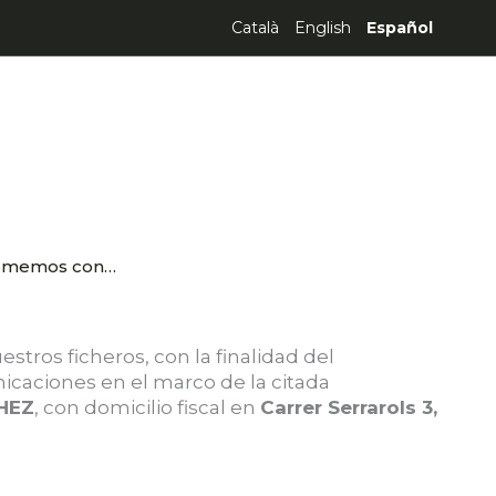
Català
English
Español
omemos con…
tros ficheros, con la finalidad del
caciones en el marco de la citada
HEZ
, con domicilio fiscal en
Carrer Serrarols 3,