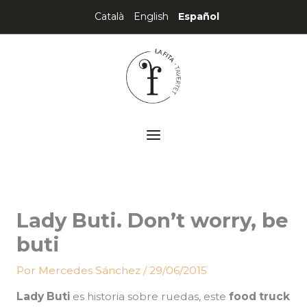
Ir
Català
English
Español
al
contenido
MAIN
MENU
Lady Buti. Don’t worry, be
buti
Por
Mercedes Sánchez
/
29/06/2015
Lady Buti
es historia sobre ruedas, este
food truck