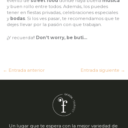
evento de
street food
donde haya buena
música
y buen rollo entre todos. Además, los puedes
tener en fiestas privadas, celebraciones especiales
y
bodas
. Si los ves pasar, te recomendamos que te
dejes llevar por la pasión con que trabajan.
¡¡Y recuerda!!
Don’t worry, be buti…
←
Entrada anterior
Entrada siguiente
→
Un lugar que te espera con la mejor variedad de